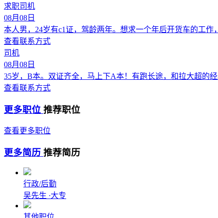
求职司机
08月08日
本人男，24岁有c1证，驾龄两年。想求一个年后开货车的工作
查看联系方式
司机
08月08日
35岁，B本。双证齐全，马上下A本！有跑长途，和拉大超的
查看联系方式
更多职位
推荐职位
查看更多职位
更多简历
推荐简历
行政/后勤
吴先生
·
大专
其他职位