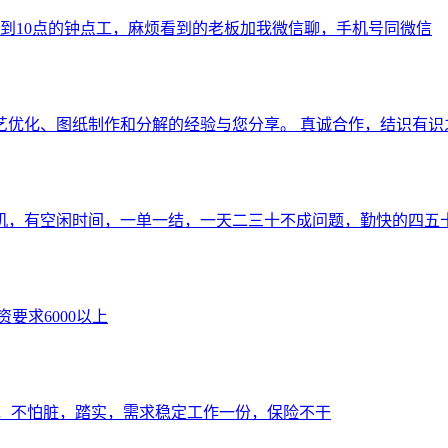
到10点的钟点工，麻烦看到的老板加我微信聊，手机号同微信
艺优化、图纸制作和分解的经验与您分享。 真诚合作，结识有识
机，有空闲时间，一单一结，一天二三十不成问题，勤快的四五
要求6000以上
累，不怕脏，踏实，需求稳定工作一份，保险不干