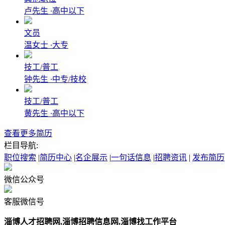
卢先生
·
高中以下
文员
温女士
·
大专
技工/普工
钟先生
·
中专/技校
技工/普工
黄先生
·
高中以下
查看更多简历
栏目导航:
职位搜索
|
简历中心
|
名企展示
|
一句话信息
|
招聘资讯
|
发布简历
微信公众号
客服微信号
淄博‌人才招聘网,淄博招聘信息网,淄博找工作平台