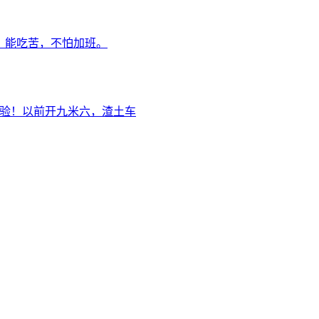
，能吃苦，不怕加班。
经验！以前开九米六，渣土车