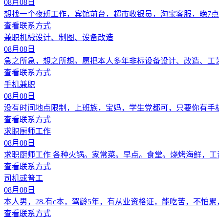
08月08日
想找一个夜班工作，宾馆前台，超市收银员，淘宝客服，晚7点
查看联系方式
兼职机械设计、制图、设备改造
08月08日
急之所急，想之所想。愿把本人多年非标设备设计、改造、工
查看联系方式
手机兼职
08月08日
没有时间地点限制，上班族，宝妈，学生党都可，只要你有手
查看联系方式
求职厨师工作
08月08日
求职厨师工作 各种火锅。家常菜。早点。食堂。烧烤海鲜，工资
查看联系方式
司机或普工
08月08日
本人男，28.有c本，驾龄5年，有从业资格证，能吃苦，不怕
查看联系方式