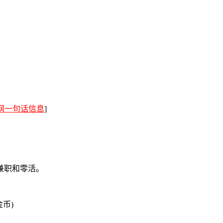
网一句话信息
]
兼职和零活。
金币)