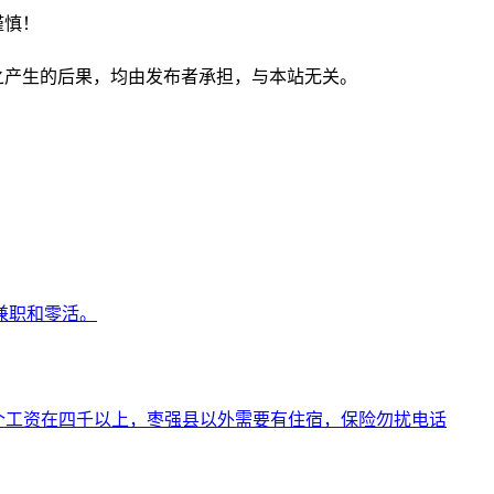
谨慎！
之产生的后果，均由发布者承担，与本站无关。
兼职和零活。
找个工资在四千以上，枣强县以外需要有住宿，保险勿扰电话